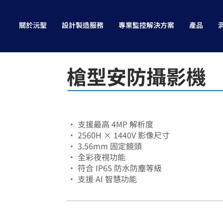
關於沅聖
設計製造服務
專業監控解決方案
產品
槍型安防攝影機
• 支援最高 4MP 解析度
• 2560H × 1440V 影像尺寸
• 3.56mm 固定鏡頭
• 全彩夜視功能
• 符合 IP65 防水防塵等級
• 支援 AI 智慧功能